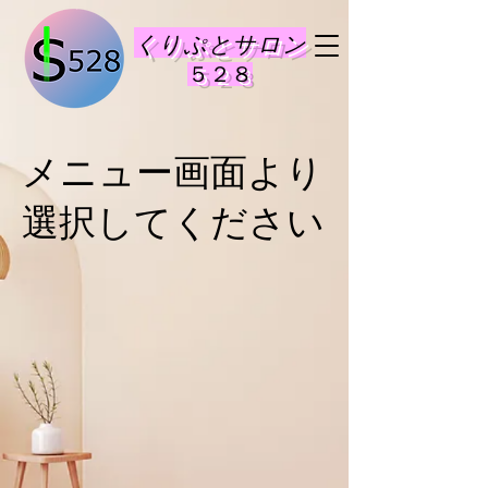
くりぷとサロン
​５２８
メニュー画面より
​選択してください